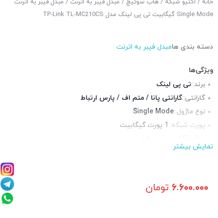
خانه
/
اکتیو شبکه
/
هاب سوئیچ
/
مبدل فیبر به اترنت
/ مبدل فیبر به اترنت
Single Mode گیگابیت تی پی لینک مدل TP-Link TL-MC210CS
دسته بندی ها
مبدل فیبر به اترنت
ویژگی‌ها
برند::
تی پی لینک
گارانتی::
گارانتی پانا / متم اف / پارس ارتباط
نوع ماژول::
Single Mode
پورت شبکه::
1 پورت گیگابیت
چراغ LED وضعیت::
دارد
نمایش بیشتر
منبع تغذیه::
آداپتور برق
۶.۶۰۰.۰۰۰
تومان