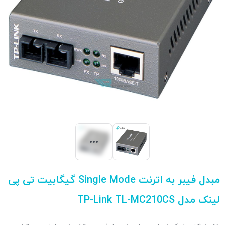
مبدل فیبر به اترنت Single Mode گیگابیت تی پی
لینک مدل TP-Link TL-MC210CS