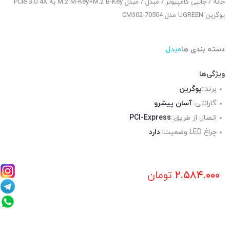
خانه
/
جانبی کامپیوتر
/
مبدل
/ مبدل M.2 M-Key+M.2 B-Key به PCle 3.0 4X
یوگرین UGREEN مدل CM302-70504
دسته بندی ها
مبدل
ویژگی‌ها
برند::
یوگرین
گارانتی::
آسان پیشرو
اتصال از طریق::
PCI-Express
چراغ LED وضعیت::
دارد
۲.۵۸۴.۰۰۰
تومان