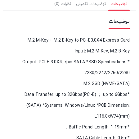
توضیحات
توضیحات تکمیلی
نظرات (0)
توضیحات
M.2 M-Key + M.2 B-Key to PCI-E3.0X4 Express Card
Input: M.2 M-Key, M.2 B-Key
*Output: PCI-E 3.0X4, 7pin SATA *SSD Specifications:
2230/2242/2260/2280
M.2 SSD (NVME/SATA)
*Data Transfer: up to 32Gbps(PCI-E) ； up to 6Gbps
(SATA) *Systems: Windows/Linux *PCB Dimension:
L116.8xW74(mm)
*Baffle Panel Length: 1 19mm，
*SATA Cable Length: 0.5m