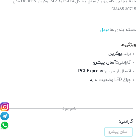
خانه
/
جانبی کامپیوتر
/
مبدل
/ مبدل PCI.E4 به M.2 یوگرین UGREEN مدل
30715-CM465
دسته بندی ها
مبدل
ویژگی‌ها
برند::
یوگرین
گارانتی::
آسان پیشرو
اتصال از طریق::
PCI-Express
چراغ LED وضعیت::
دارد
ناموجود
گارانتی:
آسان پیشرو