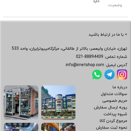
دارد
وضعیت:
> با ما در ارتباط باشید
تهران، خیابان ولیعصر، بالاتر از طالقانی، مرکزکامپیوترایران، واحد 533
شماره تماس:
021-88894439
آدرس ایمیل:
info@irnetshop.com
درباره ما
سوالات متداول
حریم خصوصی
رویه ارسال سفارش
شیوه پرداخت
مرجوع کردن کالا
نحوه ثبت سفارش