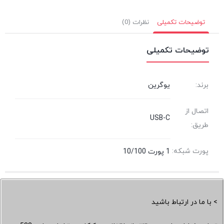
توضیحات تکمیلی
نظرات (0)
توضیحات تکمیلی
برند:
یوگرین
اتصال از
USB-C
طریق:
پورت شبکه:
1 پورت 10/100
> با ما در ارتباط باشید