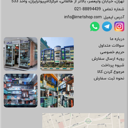
تهران، خیابان ولیعصر، بالاتر از طالقانی، مرکزکامپیوترایران، واحد 533
شماره تماس:
021-88894439
آدرس ایمیل:
info@irnetshop.com
درباره ما
سوالات متداول
حریم خصوصی
رویه ارسال سفارش
شیوه پرداخت
مرجوع کردن کالا
نحوه ثبت سفارش