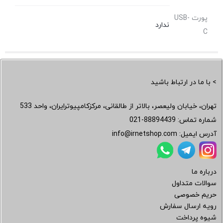
پورت USB-
ندارد
C
> با ما در ارتباط باشید
تهران، خیابان ولیعصر، بالاتر از طالقانی، مرکزکامپیوترایران، واحد 533
شماره تماس:
021-88894439
آدرس ایمیل:
info@irnetshop.com
درباره ما
سوالات متداول
حریم خصوصی
رویه ارسال سفارش
شیوه پرداخت