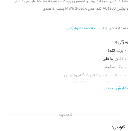
خانه
/
اکتیو شبکه
/
روتر و اکسس پوینت
/
توسعه دهنده وایرلس
/ مش
وایرلس AC1200 تندا مدل MW6 2-pack بسته 2 عددی
دسته بندی ها
توسعه دهنده وایرلس
ویژگی‌ها
برند::
تندا
آنتن::
داخلی
رنگ::
سفید
اتصال از طریق::
کابل شبکه, وایرلس
سرعت WiFi وای فای::
AC1200
نمایش بیشتر
فرکانس::
دوبانده (2.4 و 5 گیگاهرتز)
پورت شبکه::
2 پورت گیگابیت
جنس بدنه::
پلاستیک
ناموجود
گارانتی: