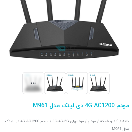
مودم 4G AC1200 دی لینک مدل M961
خانه
/
اکتیو شبکه
/
مودم
/
مودمهای 3G-4G-5G
/ مودم 4G AC1200 دی لینک
مدل M961