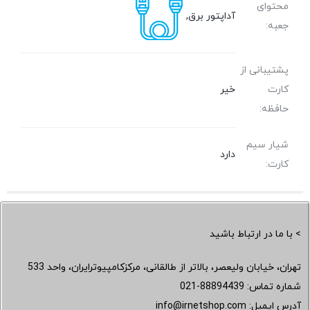
محتوای
آداپتور برق,
جعبه:
پشتیبانی از
کارت
خیر
حافظه:
شیار سیم
دارد
کارت:
> با ما در ارتباط باشید
تهران، خیابان ولیعصر، بالاتر از طالقانی، مرکزکامپیوترایران، واحد 533
شماره تماس:
021-88894439
آدرس ایمیل:
info@irnetshop.com