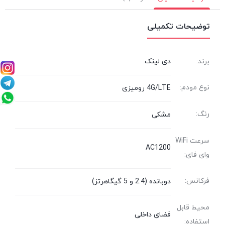
توضیحات تکمیلی
برند:
دی لینک
نوع مودم:
4G/LTE رومیزی
رنگ:
مشکی
سرعت WiFi
AC1200
وای فای:
فرکانس:
دوبانده (2.4 و 5 گیگاهرتز)
محیط قابل
فضای داخلی
استفاده: