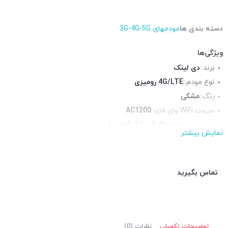
دسته بندی ها
مودمهای 3G-4G-5G
ویژگی‌ها
برند::
دی لینک
نوع مودم::
4G/LTE رومیزی
رنگ::
مشکی
سرعت WiFi وای فای::
AC1200
فرکانس::
دوبانده (2.4 و 5 گیگاهرتز)
نمایش بیشتر
محیط قابل استفاده::
فضای داخلی
پورت RJ-11 تلفنی::
ندارد
پورت USB ::
ندارد
تماس بگیرید
توضیحات تکمیلی
نظرات (0)