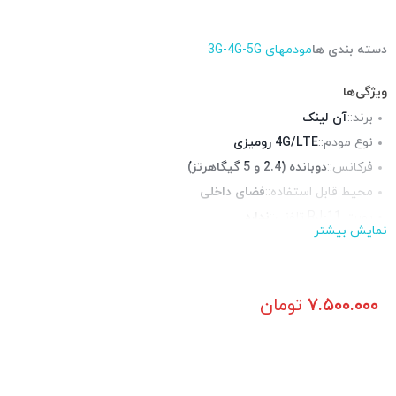
دسته بندی ها
مودمهای 3G-4G-5G
ویژگی‌ها
برند::
آن لینک
نوع مودم::
4G/LTE رومیزی
فرکانس::
دوبانده (2.4 و 5 گیگاهرتز)
محیط قابل استفاده::
فضای داخلی
پورت RJ-11 تلفنی::
ندارد
نمایش بیشتر
پورت USB ::
ندارد
آنتن::
2 عدد آنتن 5 دسیبل
چراغ LED وضعیت::
دارد
۷.۵۰۰.۰۰۰
تومان