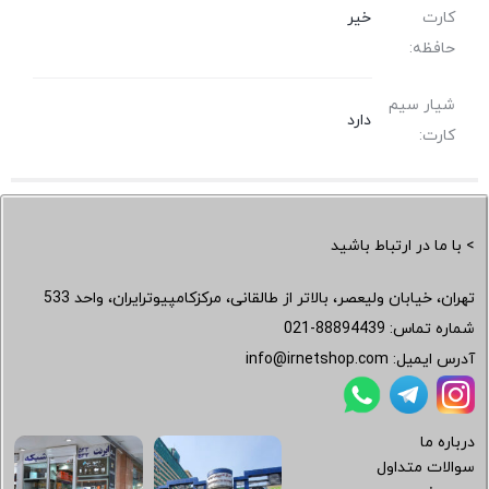
کارت
خیر
حافظه:
شیار سیم
دارد
کارت:
> با ما در ارتباط باشید
تهران، خیابان ولیعصر، بالاتر از طالقانی، مرکزکامپیوترایران، واحد 533
شماره تماس:
021-88894439
آدرس ایمیل:
info@irnetshop.com
درباره ما
سوالات متداول