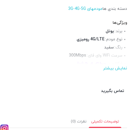
دسته بندی ها
مودمهای 3G-4G-5G
ویژگی‌ها
برند::
یوتل
نوع مودم::
4G/LTE رومیزی
رنگ::
سفید
سرعت WiFi وای فای::
300Mbps
فرکانس::
نمایش بیشتر
محیط قابل استفاده::
فضای داخلی
پورت RJ-11 تلفنی::
ندارد
پورت USB ::
ندارد
تماس بگیرید
توضیحات تکمیلی
نظرات (0)