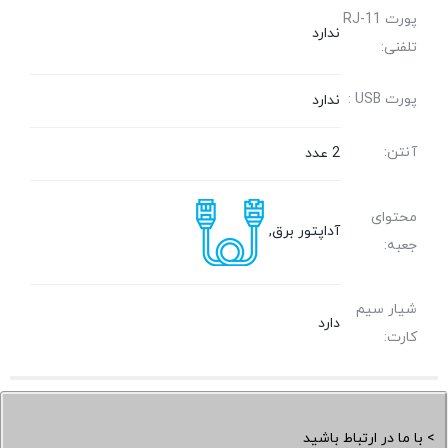
پورت RJ-11
ندارد
تلفنی:
پورت USB :
ندارد
آنتن:
2 عدد
محتوای
آداپتور برق,
جعبه:
شیار سیم
دارد
کارت:
> با ما در ارتباط باشید