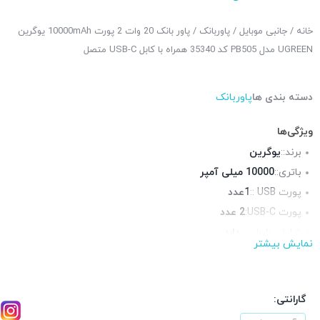
خانه
/
جانبی موبایل
/
پاوربانک
/ پاور بانک 20 وات 2 پورت 10000mAh یوگرین
UGREEN مدل PB505 کد 35340 همراه با کابل USB-C متصل
دسته بندی ها
پاوربانک
ویژگی‌ها
برند::
یوگرین
باتری::
10000 میلی آمپر
پورت USB ::
1عدد
پورت USB-C:
2 عدد
شارژر وایرلس:
دارد
نمایش بیشتر
منبع تغذیه::
آداپتور شارژر
فست شارژ:
دارد
توان خروجی:
20 وات
گارانتی: