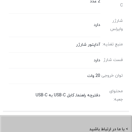
2 عدد
C
شارژر
دارد
وایرلس
منبع تغذیه:
آداپتور شارژر
فست شارژ
دارد
توان خروجی
20 وات
محتوای
دفترچه راهنما, کابل USB-C به USB-C
جعبه:
> با ما در ارتباط باشید