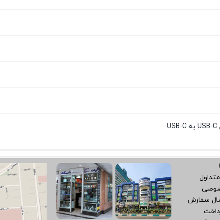
U
متداول
صوصی
سال سفارش
داخت