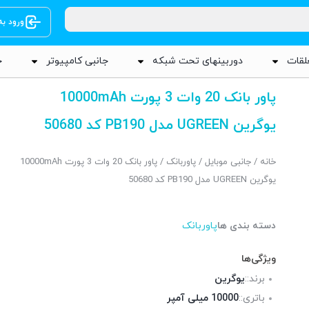
ورود ب
لقات
دوربینهای تحت شبکه
جانبی کامپیوتر
ج
پاور بانک 20 وات 3 پورت 10000mAh
یوگرین UGREEN مدل PB190 کد 50680
خانه
/
جانبی موبایل
/
پاوربانک
/ پاور بانک 20 وات 3 پورت 10000mAh
یوگرین UGREEN مدل PB190 کد 50680
دسته بندی ها
پاوربانک
ویژگی‌ها
برند::
یوگرین
باتری::
10000 میلی آمپر