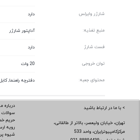
شارژر وایرلس
دارد
منبع تغذیه:
آداپتور شارژر
فست شارژ
دارد
توان خروجی
20 وات
محتوای جعبه:
دفترچه راهنما, کابل USB-C به SB-C
درباره ما
> با ما در ارتباط باشید
سوالات 
حریم خ
تهران، خیابان ولیعصر، بالاتر از طالقانی،
رویه ار
مرکزکامپیوترایران، واحد 533
شیوه پر