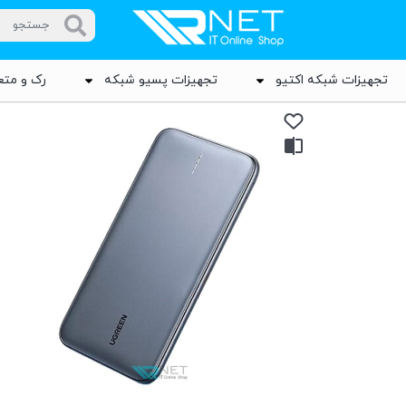
تجهیزات شبکه اکتیو
تجهیزات پسیو شبکه
رک و متع