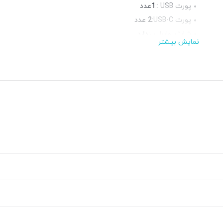
پورت USB ::
1عدد
پورت USB-C:
2 عدد
شارژر وایرلس:
دارد
نمایش بیشتر
منبع تغذیه::
آداپتور شارژر
فست شارژ:
دارد
توان خروجی:
20 وات