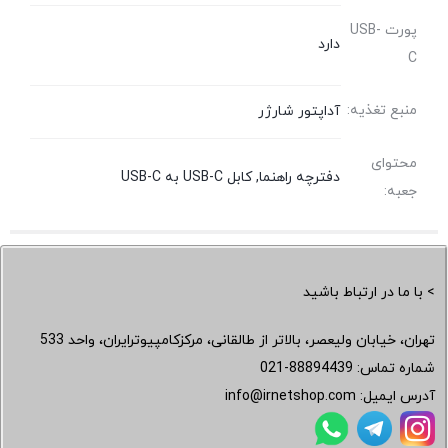
پورت USB-
دارد
C
منبع تغذیه:
آداپتور شارژر
محتوای
دفترچه راهنما, کابل USB-C به USB-C
جعبه:
> با ما در ارتباط باشید
تهران، خیابان ولیعصر، بالاتر از طالقانی، مرکزکامپیوترایران، واحد 533
شماره تماس:
021-88894439
آدرس ایمیل:
info@irnetshop.com