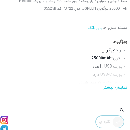
خانه
/
جانبی موبایل
/
پاوربانک
/ پاور بانک 200 وات و 3 پورت Nexode
25000mAh یوگرین UGREEN مدل PB722 کد 35525B
دسته بندی ها
پاوربانک
ویژگی‌ها
برند::
یوگرین
باتری::
25000mAh
پورت USB ::
1عدد
پورت USB-C:
دارد
منبع تغذیه::
آداپتور شارژر
نمایش بیشتر
محتوای جعبه::
دفترچه راهنما, کابل USB-C به USB-C
رنگ:
نقره ای