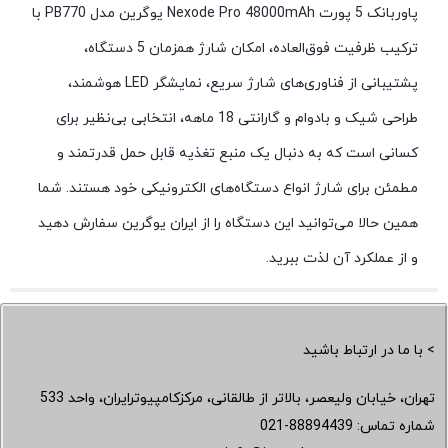
پاوربانک 5 پورت Nexode Pro 48000mAh یوگرین مدل PB770 با
ترکیب ظرفیت فوق‌العاده، امکان شارژ همزمان 5 دستگاه،
پشتیبانی از فناوری‌های شارژ سریع، نمایشگر LED هوشمند،
طراحی شیک و بادوام و گارانتی 18 ماهه، انتخابی بی‌نظیر برای
کسانی است که به دنبال یک منبع تغذیه قابل حمل قدرتمند و
مطمئن برای شارژ انواع دستگاه‌های الکترونیکی خود هستند. شما
همین حالا می‌توانید این دستگاه را از ایران یوگرین سفارش دهید
و از عملکرد آن لذت ببرید.
> با ما در ارتباط باشید
تهران، خیابان ولیعصر، بالاتر از طالقانی، مرکزکامپیوترایران، واحد 533
شماره تماس:
021-88894439