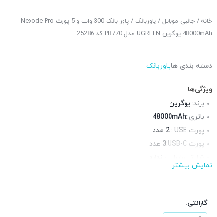
خانه
/
جانبی موبایل
/
پاوربانک
/ پاور بانک 300 وات و 5 پورت Nexode Pro
48000mAh یوگرین UGREEN مدل PB770 کد 25286
دسته بندی ها
پاوربانک
ویژگی‌ها
برند::
یوگرین
باتری::
48000mAh
پورت USB ::
2 عدد
پورت USB-C:
3 عدد
شارژر وایرلس:
ندارد
نمایش بیشتر
منبع تغذیه::
آداپتور شارژر
فست شارژ:
دارد
توان خروجی:
300 وات
گارانتی: