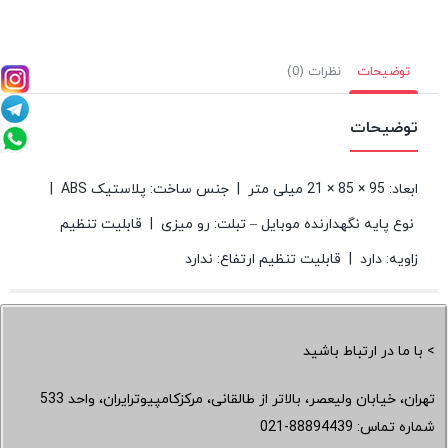
توضیحات
نظرات (0)
توضیحات
ابعاد: 95 × 85 × 21 میلی‌ متر | جنس ساخت: پلاستیک ABS |
نوع پایه نگهدارنده موبایل – تبلت: رو میزی | قابلیت تنظیم
زاویه: دارد | قابلیت تنظیم ارتفاع: ندارد
> با ما در ارتباط باشید
تهران، خیابان ولیعصر، بالاتر از طالقانی، مرکزکامپیوترایران، واحد 533
شماره تماس:
021-88894439