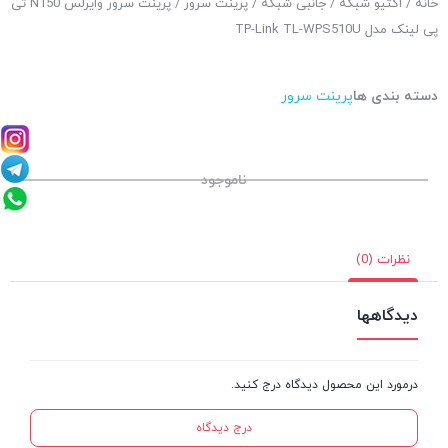
خانه
/
اکتیو شبکه
/
جانبی شبکه
/
پرینت سرور
/ پرینت سرور وایرلس N150 تی
پی لینک مدل TP-Link TL-WPS510U
دسته بندی ها
پرینت سرور
ناموجود
نظرات (0)
دیدگاهها
درمورد این محصول دیدگاه درج کنید.
درج دیدگاه