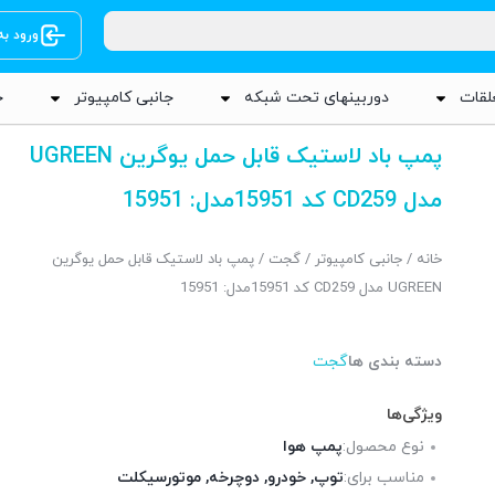
ورود ب
لقات
دوربینهای تحت شبکه
جانبی کامپیوتر
ج
پمپ باد لاستیک قابل حمل یوگرین UGREEN
مدل CD259 کد 15951مدل: 15951
خانه
/
جانبی کامپیوتر
/
گجت
/ پمپ باد لاستیک قابل حمل یوگرین
UGREEN مدل CD259 کد 15951مدل: 15951
دسته بندی ها
گجت
ویژگی‌ها
نوع محصول:
پمپ هوا
مناسب برای:
توپ, خودرو, دوچرخه, موتورسیکلت