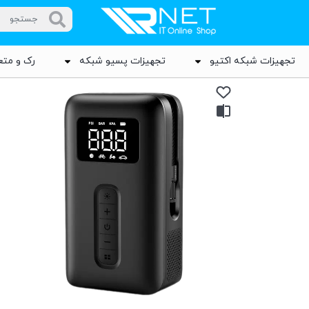
تجهیزات شبکه اکتیو
تجهیزات پسیو شبکه
رک و متع