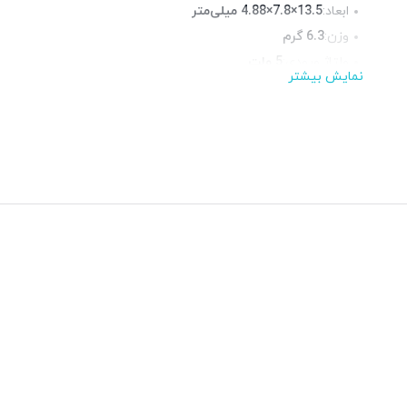
ابعاد:
13.5×7.8×4.88 میلی‌متر
وزن:
6.3 گرم
ولتاژ ورودی:
5 ولت
نمایش بیشتر
شدت جریان ورودی:
2 آمپر
ظرفیت باتری:
2500 میلی‌آمپر ساعت
دمای نگهداری:
-10℃~45℃