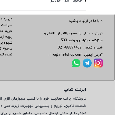
خاموش شدن خودکار
درباره ما
> با ما در ارتباط باشید
سوالات 
حریم خ
تهران، خیابان ولیعصر، بالاتر از طالقانی،
رویه ار
مرکزکامپیوترایران، واحد 533
شیوه پر
شماره تماس:
021-88894439
مرجوع کر
نحوه ثب
آدرس ایمیل:
info@irnetshop.com
ایرنت شاپ
فروشگاه ایرنت فعالیت خود را با کسب مجوزهای لازم، از 
خدمات تأمین، توزیع و پشتیبانی تجهیزات زیرساختی در
مجموعه از همان ابتدای تاسیس، به‌طور خاص بر روی تأ