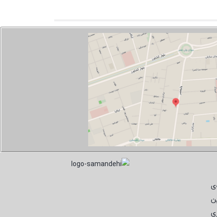
ی
ن
ی