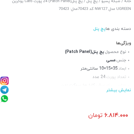
خانه
/
شبکه پسیو
/
پچ پنل
/ پچ پنل(Patch Panel) 24 پورت Cat6 یوگرین
UGREEN مدل NW127 کد 70423مدل: 70423
دسته بندی ها
پچ پنل
ویژگی‌ها
نوع محصول:
پچ پنل(Patch Panel)
جنس:
مسی
ابعاد:
35×15×10 سانتی‌متر
تعداد پورت:
24 عدد
مناسب برای:
برش کابل‌ها, سوکت زدن
نمایش بیشتر
پین ها از جنس نیکل کروم و دو پروسه با روکش طلا, حلقه
سایر
کابل عقب برای تثبیت آسان کابل, قابل استفاده برای کابینت
مشخصات:
و رک 19U, مطابق با استاندارد صنعت کیستون, مقاوم در برابر
۶.۸۱۴.۰۰۰
تومان
گرفتگی و اکسیداسیون
گارانتی:
7 روز گارانتی ضمانت و اصالت کالا