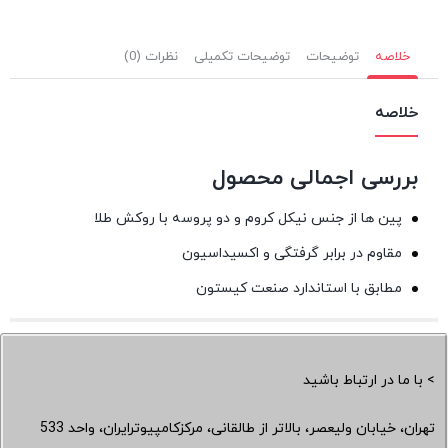
خلاصه
توضیحات
توضیحات تکمیلی
نظرات (0)
خلاصه
بررسی اجمالی محصول
پین ها از جنس نیکل کروم و دو پروسه با روکش طلا
مقاوم در برابر گرفتگی و اکسیداسیون
مطابق با استاندارد صنعت کیستون
> با ما در ارتباط باشید
تهران، خیابان ولیعصر، بالاتر از طالقانی، مرکزکامپیوترایران، واحد 533