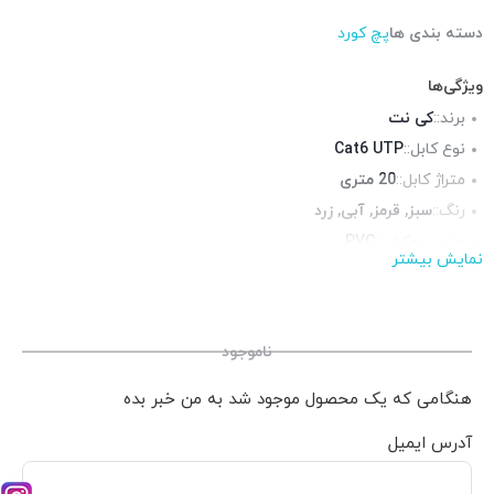
دسته بندی ها
پچ کورد
ویژگی‌ها
برند::
کی نت
نوع کابل::
Cat6 UTP
متراژ کابل::
20 متری
رنگ::
سبز, قرمز, آبی, زرد
جنس روکش::
PVC
نمایش بیشتر
روکش فویل::
ندارد
روکش شیلد::
ندارد
محیط قابل استفاده::
فضای داخلی
ناموجود
هنگامی که یک محصول موجود شد به من خبر بده
آدرس ایمیل