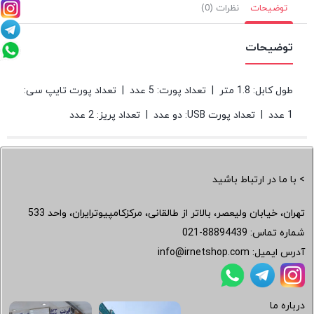
توضیحات
نظرات (0)
توضیحات
طول کابل: 1.8 متر | تعداد پورت: 5 عدد | تعداد پورت تایپ سی:
1 عدد | تعداد پورت USB: دو عدد | تعداد پریز: 2 عدد
> با ما در ارتباط باشید
تهران، خیابان ولیعصر، بالاتر از طالقانی، مرکزکامپیوترایران، واحد 533
شماره تماس:
021-88894439
آدرس ایمیل:
info@irnetshop.com
درباره ما