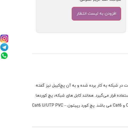
 در شبکه به کار برده شده و به آن پچ‌کیبل نیز گفته
اده قرار می‌گیرد. همانند کابل های شبکه، پچ کوردها
به طور استاندارد از لحاظ پهنای باند و نرخ انتقال داده ها به دسته های Cat1 تا Cat8 تقسیم می‌شوند پچ کوردهای رپیتون شامل Cat5 و Cat6 می باشد. پچ کورد رپیتون – Cat6 U/UTP PVC