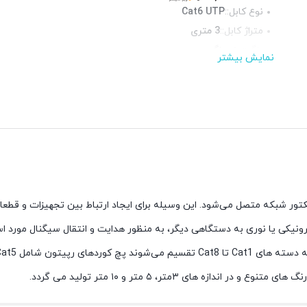
نوع کابل::
Cat6 UTP
متراژ کابل::
3 متری
رنگ::
چند رنگ
نمایش بیشتر
جنس روکش::
PVC
روکش فویل::
ندارد
روکش شیلد::
ندارد
تور شبکه متصل می‌شود. این وسیله برای ایجاد ارتباط بین تجهیزات و قطعات
نیکی یا نوری به دستگاهی دیگر، به منظور هدایت و انتقال سیگنال مورد استف