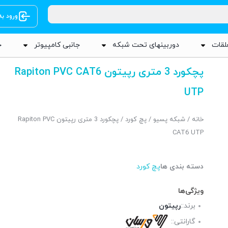
ورود ب
لقات
دوربینهای تحت شبکه
جانبی کامپیوتر
ج
پچکورد 3 متری رپیتون Rapiton PVC CAT6
UTP
خانه
/
شبکه پسیو
/
پچ کورد
/ پچکورد 3 متری رپیتون Rapiton PVC
CAT6 UTP
دسته بندی ها
پچ کورد
ویژگی‌ها
برند::
رپیتون
گارانتی::