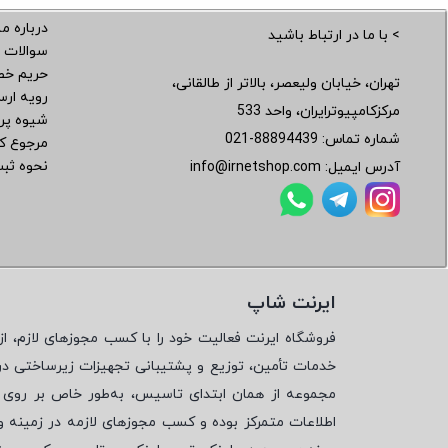
درباره ما
> با ما در ارتباط باشید
سوالات 
حریم خ
تهران، خیابان ولیعصر، بالاتر از طالقانی،
رویه ار
مرکزکامپیوترایران، واحد 533
شیوه پر
شماره تماس:
021-88894439
مرجوع کر
نحوه ثب
آدرس ایمیل:
info@irnetshop.com
ایرنت شاپ
فروشگاه ایرنت فعالیت خود را با کسب مجوزهای لازم، از 
خدمات تأمین، توزیع و پشتیبانی تجهیزات زیرساختی در
مجموعه از همان ابتدای تاسیس، به‌طور خاص بر روی تأ
اطلاعات متمرکز بوده و کسب مجوزهای لازمه در زمینه 