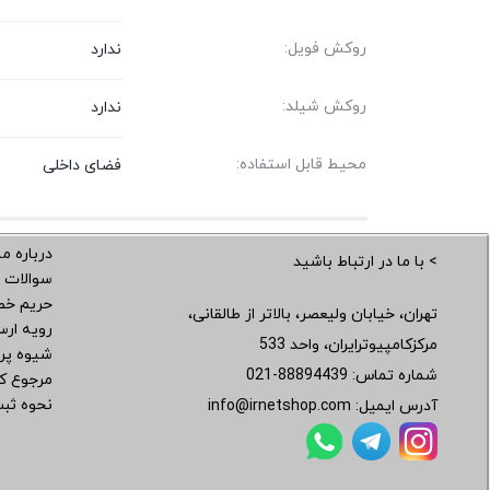
روکش فویل:
ندارد
روکش شیلد:
ندارد
محیط قابل استفاده:
فضای داخلی
درباره ما
> با ما در ارتباط باشید
سوالات 
حریم خ
تهران، خیابان ولیعصر، بالاتر از طالقانی،
رویه ار
مرکزکامپیوترایران، واحد 533
شیوه پر
شماره تماس:
021-88894439
مرجوع کر
نحوه ثب
آدرس ایمیل:
info@irnetshop.com