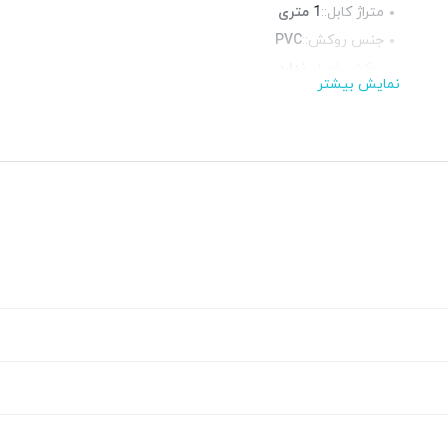
متراژ کابل::
1 متری
جنس روکش::
PVC
روکش فویل::
ندارد
نمایش بیشتر
روکش شیلد::
ندارد
محیط قابل استفاده::
فضای داخلی