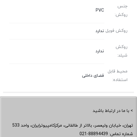
جنس
PVC
روکش:
روکش فویل:
ندارد
روکش
ندارد
شیلد:
محیط قابل
فضای داخلی
استفاده:
> با ما در ارتباط باشید
تهران، خیابان ولیعصر، بالاتر از طالقانی، مرکزکامپیوترایران، واحد 533
شماره تماس:
021-88894439