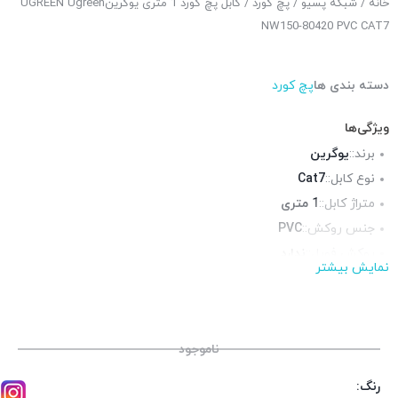
خانه
/
شبکه پسیو
/
پچ کورد
/ کابل پچ کورد 1 متری یوگرینUGREEN Ugreen
NW150-80420 PVC CAT7
دسته بندی ها
پچ کورد
ویژگی‌ها
برند::
یوگرین
نوع کابل::
Cat7
متراژ کابل::
1 متری
جنس روکش::
PVC
روکش فویل::
ندارد
نمایش بیشتر
روکش شیلد::
ندارد
محیط قابل استفاده::
فضای داخلی
ناموجود
رنگ: