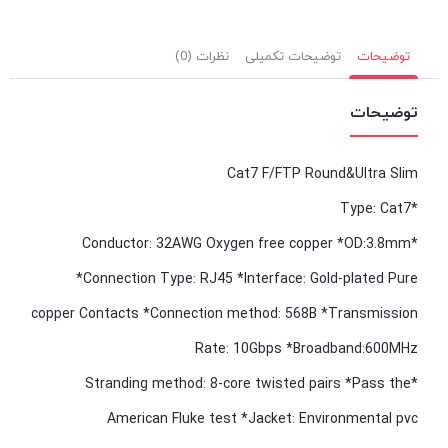
توضیحات
توضیحات تکمیلی
نظرات (0)
توضیحات
Cat7 F/FTP Round&Ultra Slim
*Type: Cat7
*Conductor: 32AWG Oxygen free copper *OD:3.8mm
*Connection Type: RJ45 *Interface: Gold-plated Pure
copper Contacts *Connection method: 568B *Transmission
Rate: 10Gbps *Broadband:600MHz
*Stranding method: 8-core twisted pairs *Pass the
American Fluke test *Jacket: Environmental pvc