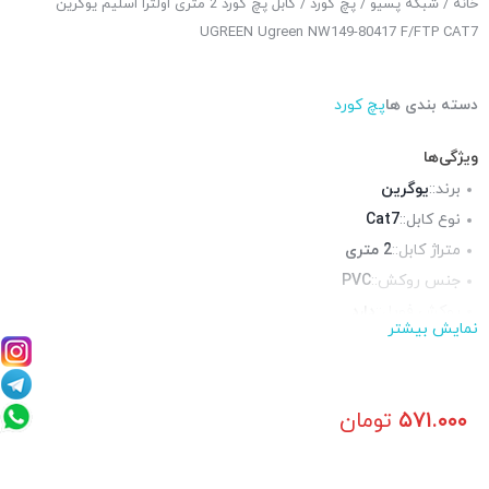
خانه
/
شبکه پسیو
/
پچ کورد
/ کابل پچ کورد 2 متری اولترا اسلیم یوگرین
UGREEN Ugreen NW149-80417 F/FTP CAT7
دسته بندی ها
پچ کورد
ویژگی‌ها
برند::
یوگرین
نوع کابل::
Cat7
متراژ کابل::
2 متری
جنس روکش::
PVC
روکش فویل::
دارد
نمایش بیشتر
روکش شیلد::
دارد
محیط قابل استفاده::
فضای داخلی
۵۷۱.۰۰۰
تومان