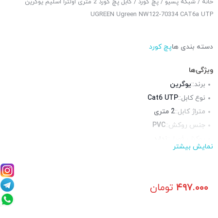
خانه
/
شبکه پسیو
/
پچ کورد
/ کابل پچ کورد 2 متری اولترا اسلیم یوگرین
UGREEN Ugreen NW122-70334 CAT6a UTP
دسته بندی ها
پچ کورد
ویژگی‌ها
برند::
یوگرین
نوع کابل::
Cat6 UTP
متراژ کابل::
2 متری
جنس روکش::
PVC
روکش فویل::
ندارد
نمایش بیشتر
روکش شیلد::
ندارد
محیط قابل استفاده::
فضای داخلی
۴۹۷.۰۰۰
تومان