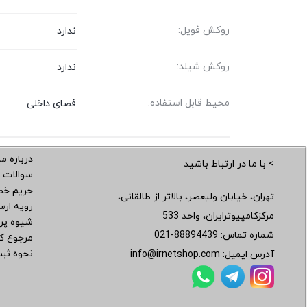
روکش فویل:
ندارد
روکش شیلد:
ندارد
محیط قابل استفاده:
فضای داخلی
درباره ما
> با ما در ارتباط باشید
سوالات 
حریم خ
تهران، خیابان ولیعصر، بالاتر از طالقانی،
رویه ار
مرکزکامپیوترایران، واحد 533
شیوه پر
شماره تماس:
021-88894439
مرجوع کر
نحوه ثب
آدرس ایمیل:
info@irnetshop.com