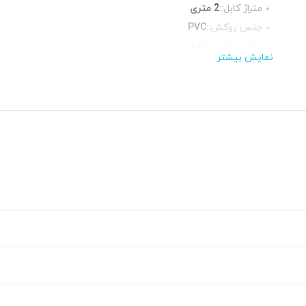
متراژ کابل::
2 متری
جنس روکش::
PVC
روکش فویل::
ندارد
نمایش بیشتر
روکش شیلد::
ندارد
محیط قابل استفاده::
فضای داخلی