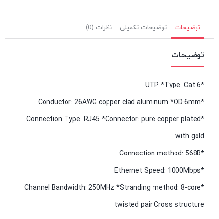
توضیحات
توضیحات تکمیلی
نظرات (0)
توضیحات
*UTP *Type: Cat 6
*Conductor: 26AWG copper clad aluminum *OD:6mm
*Connection Type: RJ45 *Connector: pure copper plated
with gold
*Connection method: 568B
*Ethernet Speed: 1000Mbps
*Channel Bandwidth: 250MHz *Stranding method: 8-core
twisted pair;Cross structure