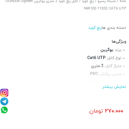
خانه
/
شبکه پسیو
/
پچ کورد
/ کابل پچ کورد 2 متری یوگرین UGREEN Ugreen
NW102-11202 CAT6 UTP
دسته بندی ها
پچ کورد
ویژگی‌ها
برند::
یوگرین
نوع کابل::
Cat6 UTP
متراژ کابل::
2 متری
جنس روکش::
PVC
روکش فویل::
ندارد
نمایش بیشتر
روکش شیلد::
ندارد
محیط قابل استفاده::
فضای داخلی
۲۷۰.۰۰۰
تومان