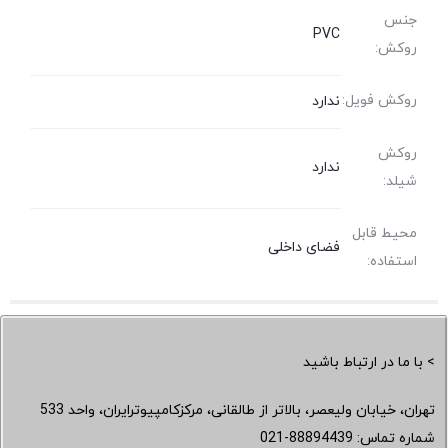
جنس
PVC
روکش:
روکش فویل:
ندارد
روکش
ندارد
شیلد:
محیط قابل
فضای داخلی
استفاده:
> با ما در ارتباط باشید
تهران، خیابان ولیعصر، بالاتر از طالقانی، مرکزکامپیوترایران، واحد 533
شماره تماس:
021-88894439