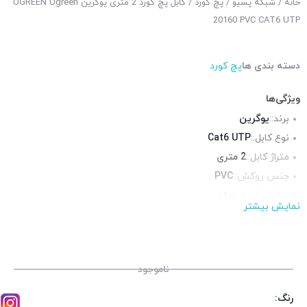
خانه
/
شبکه پسیو
/
پچ کورد
/ کابل پچ کورد 2 متری یوگرین UGREEN Ugreen
20160 PVC CAT6 UTP
دسته بندی ها
پچ کورد
ویژگی‌ها
برند::
یوگرین
نوع کابل::
Cat6 UTP
متراژ کابل::
2 متری
جنس روکش::
PVC
روکش فویل::
ندارد
نمایش بیشتر
روکش شیلد::
ندارد
محیط قابل استفاده::
فضای داخلی
ناموجود
رنگ: