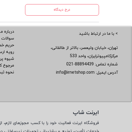
درج دیدگاه
درباره ما
> با ما در ارتباط باشید
سوالات 
حریم خ
تهران، خیابان ولیعصر، بالاتر از طالقانی،
رویه ار
مرکزکامپیوترایران، واحد 533
شیوه پر
شماره تماس:
021-88894439
مرجوع کر
نحوه ثب
آدرس ایمیل:
info@irnetshop.com
ایرنت شاپ
فروشگاه ایرنت فعالیت خود را با کسب مجوزهای لازم، از 
خدمات تأمین، توزیع و پشتیبانی تجهیزات زیرساختی در