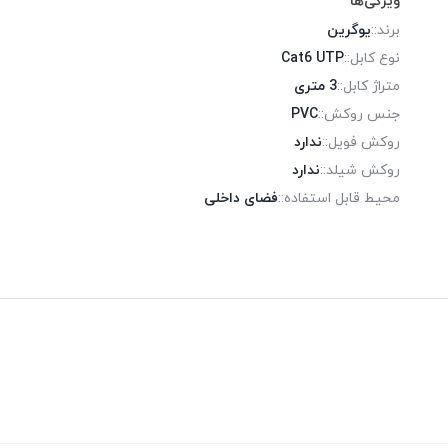
ویژگی‌ها
برند::
یوگرین
نوع کابل::
Cat6 UTP
متراژ کابل::
3 متری
جنس روکش::
PVC
روکش فویل::
ندارد
روکش شیلد::
ندارد
محیط قابل استفاده::
فضای داخلی