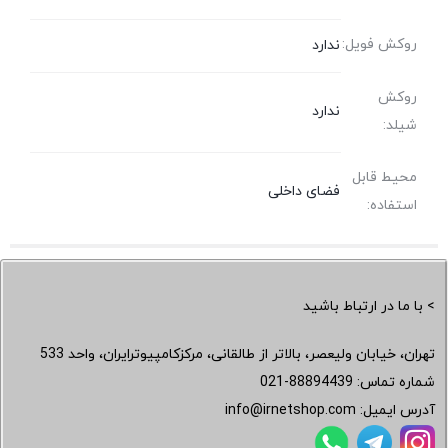
روکش فویل:
ندارد
روکش
ندارد
شیلد:
محیط قابل
فضای داخلی
استفاده:
> با ما در ارتباط باشید
تهران، خیابان ولیعصر، بالاتر از طالقانی، مرکزکامپیوترایران، واحد 533
شماره تماس:
021-88894439
آدرس ایمیل:
info@irnetshop.com