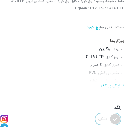
خانه
/
شبکه پسیو
/
پچ کورد
/ کابل پچ کورد 3 متری فلت یوگرین UGREEN
Ugreen 50175 PVC CAT6 UTP
دسته بندی ها
پچ کورد
ویژگی‌ها
برند::
یوگرین
نوع کابل::
Cat6 UTP
متراژ کابل::
3 متری
جنس روکش::
PVC
روکش فویل::
ندارد
نمایش بیشتر
روکش شیلد::
ندارد
محیط قابل استفاده::
فضای داخلی
رنگ:
مشکی