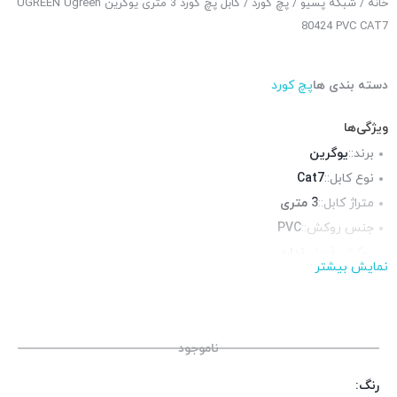
خانه
/
شبکه پسیو
/
پچ کورد
/ کابل پچ کورد 3 متری یوگرین UGREEN Ugreen
80424 PVC CAT7
دسته بندی ها
پچ کورد
ویژگی‌ها
برند::
یوگرین
نوع کابل::
Cat7
متراژ کابل::
3 متری
جنس روکش::
PVC
روکش فویل::
ندارد
نمایش بیشتر
روکش شیلد::
ندارد
محیط قابل استفاده::
فضای داخلی
ناموجود
رنگ: