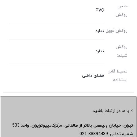
جنس
PVC
روکش:
روکش فویل:
ندارد
روکش
ندارد
شیلد:
محیط قابل
فضای داخلی
استفاده:
> با ما در ارتباط باشید
تهران، خیابان ولیعصر، بالاتر از طالقانی، مرکزکامپیوترایران، واحد 533
شماره تماس:
021-88894439