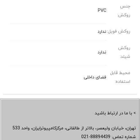
جنس
PVC
روکش:
روکش فویل:
ندارد
روکش
ندارد
شیلد:
محیط قابل
فضای داخلی
استفاده:
> با ما در ارتباط باشید
تهران، خیابان ولیعصر، بالاتر از طالقانی، مرکزکامپیوترایران، واحد 533
شماره تماس:
021-88894439