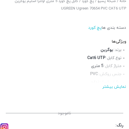
خانه
/
شبکه پسیو
/
پچ کورد
/ کابل پچ کورد 5 متری اولترا اسلیم یوگرین
UGREEN Ugreen 70654 PVC CAT6 UTP
دسته بندی ها
پچ کورد
ویژگی‌ها
برند::
یوگرین
نوع کابل::
Cat6 UTP
متراژ کابل::
5 متری
جنس روکش::
PVC
روکش فویل::
ندارد
نمایش بیشتر
روکش شیلد::
ندارد
محیط قابل استفاده::
فضای داخلی
ناموجود
رنگ: