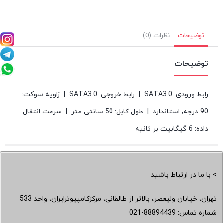
توضیحات
نظرات (0)
توضیحات
رابط ورودی: SATA3.0 | رابط خروجی: SATA3.0 | زاویه سوکت:
90 درجه, استاندارد | طول کابل: 50 سانتی متر | سرعت انتقال
داده: 6 گیگابیت بر ثانیه
> با ما در ارتباط باشید
تهران، خیابان ولیعصر، بالاتر از طالقانی، مرکزکامپیوترایران، واحد 533
شماره تماس:
021-88894439