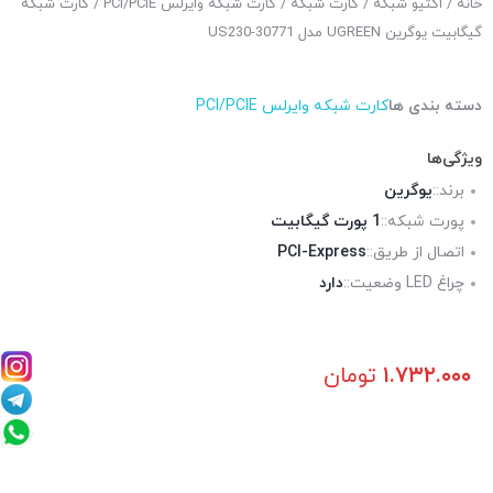
خانه
/
اکتیو شبکه
/
کارت شبکه
/
کارت شبکه وایرلس PCI/PCIE
/ کارت شبکه
گیگابیت یوگرین UGREEN مدل US230-30771
دسته بندی ها
کارت شبکه وایرلس PCI/PCIE
ویژگی‌ها
برند::
یوگرین
پورت شبکه::
1 پورت گیگابیت
اتصال از طریق::
PCI-Express
چراغ LED وضعیت::
دارد
۱.۷۳۲.۰۰۰
تومان