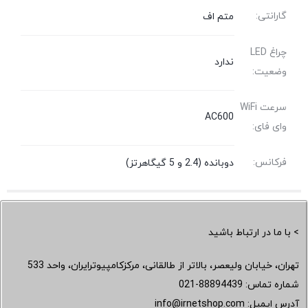
گارانتی:
متم اف
چراغ LED
ندارد
وضعیت:
سرعت WiFi
AC600
وای فای:
فرکانس:
دوبانده (2.4 و 5 گیگاهرتز)
> با ما در ارتباط باشید
تهران، خیابان ولیعصر، بالاتر از طالقانی، مرکزکامپیوترایران، واحد 533
شماره تماس:
021-88894439
آدرس ایمیل:
info@irnetshop.com