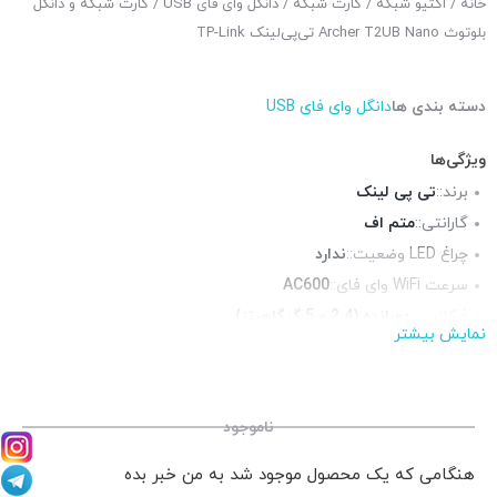
خانه
/
اکتیو شبکه
/
کارت شبکه
/
دانگل وای فای USB
/ کارت شبکه و دانگل
بلوتوث Archer T2UB Nano تی‌پی‌لینک TP-Link
دسته بندی ها
دانگل وای فای USB
ویژگی‌ها
برند::
تی پی لینک
گارانتی::
متم اف
چراغ LED وضعیت::
ندارد
سرعت WiFi وای فای::
AC600
فرکانس::
دوبانده (2.4 و 5 گیگاهرتز)
نمایش بیشتر
ناموجود
هنگامی که یک محصول موجود شد به من خبر بده