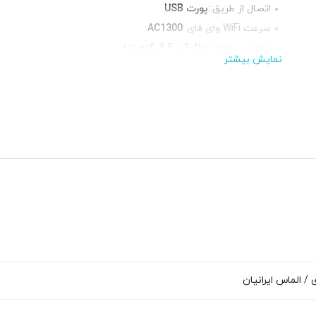
اتصال از طریق::
پورت USB
سرعت WiFi وای فای::
AC1300
فرکانس::
دوبانده (2.4 و 5 گیگاهرتز)
نمایش بیشتر
آنتن::
داخلی
چراغ LED وضعیت::
دارد
رنگ::
مشکی
 / الماس ایرانیان