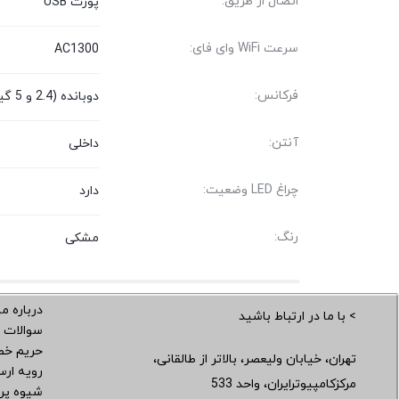
اتصال از طریق:
پورت USB
سرعت WiFi وای فای:
AC1300
فرکانس:
دوبانده (2.4 و 5 گیگاهرتز)
آنتن:
داخلی
چراغ LED وضعیت:
دارد
رنگ:
مشکی
درباره ما
> با ما در ارتباط باشید
سوالات 
حریم خ
تهران، خیابان ولیعصر، بالاتر از طالقانی،
رویه ار
مرکزکامپیوترایران، واحد 533
شیوه پر