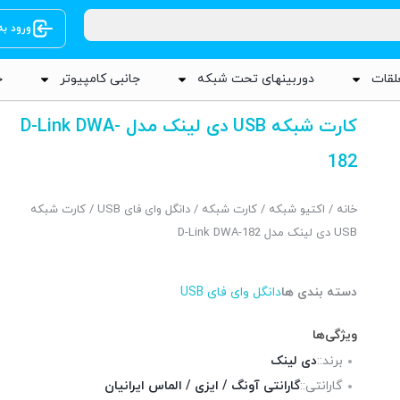
ورود ب
لقات
دوربینهای تحت شبکه
جانبی کامپیوتر
ج
کارت شبکه USB دی لینک مدل D-Link DWA-
182
خانه
/
اکتیو شبکه
/
کارت شبکه
/
دانگل وای فای USB
/ کارت شبکه
USB دی لینک مدل D-Link DWA-182
دسته بندی ها
دانگل وای فای USB
ویژگی‌ها
برند::
دی لینک
گارانتی::
گارانتی آونگ / ایزی / الماس ایرانیان