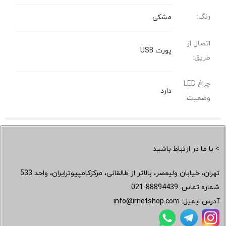
رنگ:
مشکی
اتصال از
پورت USB
طریق:
چراغ LED
دارد
وضعیت:
> با ما در ارتباط باشید
تهران، خیابان ولیعصر، بالاتر از طالقانی، مرکزکامپیوترایران، واحد 533
شماره تماس:
021-88894439
آدرس ایمیل:
info@irnetshop.com