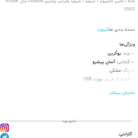
خانه
/
جانبی کامپیوتر
/
کیبورد
/ کیبورد وایرلس یوگرین UGREEN مدل KU004-
25322
دسته بندی ها
کیبورد
ویژگی‌ها
برند::
یوگرین
گارانتی::
آسان پیشرو
رنگ::
مشکی
اتصال از طریق::
پورت USB
چراغ LED وضعیت::
دارد
نمایش بیشتر
ناموجود
گارانتی: