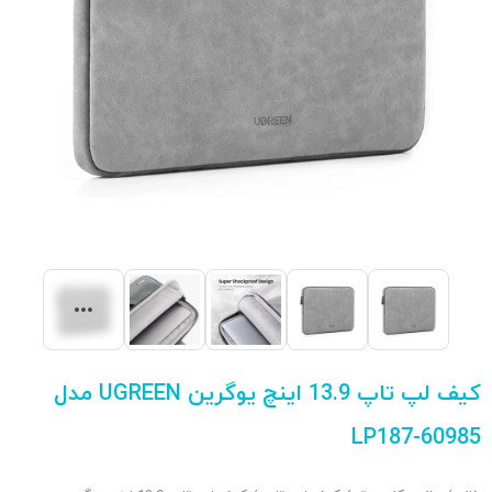
کیف لپ تاپ 13.9 اینچ یوگرین UGREEN مدل
LP187-60985