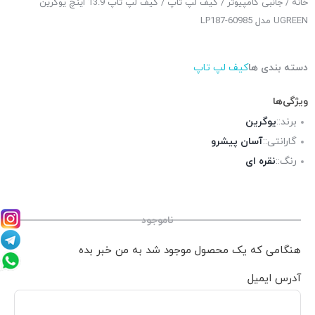
خانه
/
جانبی کامپیوتر
/
کیف لپ تاپ
/ کیف لپ تاپ 13.9 اینچ یوگرین
UGREEN مدل LP187-60985
دسته بندی ها
کیف لپ تاپ
ویژگی‌ها
برند::
یوگرین
گارانتی::
آسان پیشرو
رنگ::
نقره ای
ناموجود
هنگامی که یک محصول موجود شد به من خبر بده
آدرس ایمیل