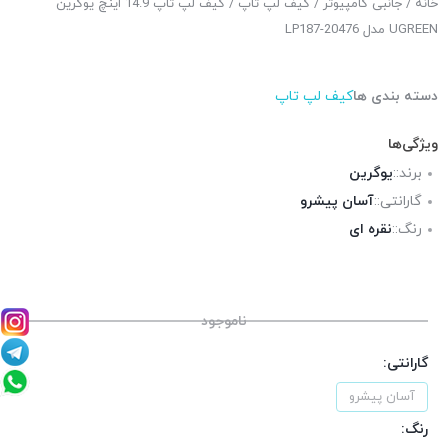
خانه
/
جانبی کامپیوتر
/
کیف لپ تاپ
/ کیف لپ تاپ 14.9 اینچ یوگرین
UGREEN مدل LP187-20476
دسته بندی ها
کیف لپ تاپ
ویژگی‌ها
برند::
یوگرین
گارانتی::
آسان پیشرو
رنگ::
نقره ای
ناموجود
گارانتی:
آسان پیشرو
رنگ: