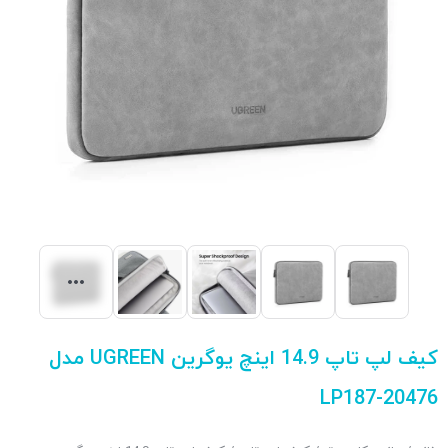
کیف لپ تاپ 14.9 اینچ یوگرین UGREEN مدل
LP187-20476