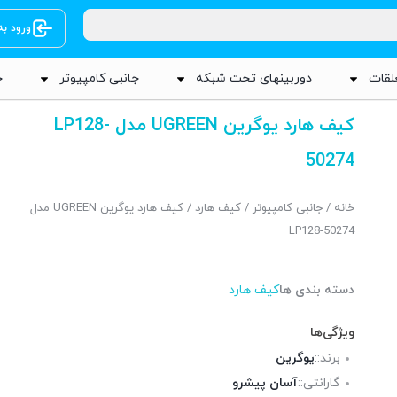
ورود ب
لقات
دوربینهای تحت شبکه
جانبی کامپیوتر
ج
کیف هارد یوگرین UGREEN مدل LP128-
50274
خانه
/
جانبی کامپیوتر
/
کیف هارد
/ کیف هارد یوگرین UGREEN مدل
LP128-50274
دسته بندی ها
کیف هارد
ویژگی‌ها
برند::
یوگرین
گارانتی::
آسان پیشرو