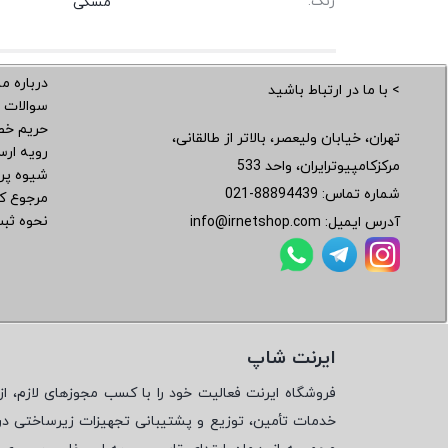
رنگ:
مشکی
درباره ما
> با ما در ارتباط باشید
سوالات 
حریم خ
تهران، خیابان ولیعصر، بالاتر از طالقانی،
رویه ار
مرکزکامپیوترایران، واحد 533
شیوه پر
شماره تماس:
021-88894439
مرجوع کر
نحوه ثب
آدرس ایمیل:
info@irnetshop.com
ایرنت شاپ
فروشگاه ایرنت فعالیت خود را با کسب مجوزهای لازم، از 
خدمات تأمین، توزیع و پشتیبانی تجهیزات زیرساختی در