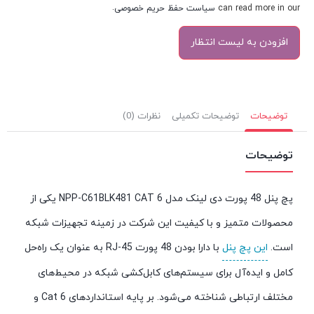
can read more in our
سیاست حفظ حریم خصوصی
.
توضیحات
توضیحات تکمیلی
نظرات (0)
توضیحات
پچ پنل 48 پورت دی لینک مدل NPP-C61BLK481 CAT 6 یکی از
محصولات متمیز و با کیفیت این شرکت در زمینه تجهیزات شبکه
است.
این پچ پنل
با دارا بودن 48 پورت RJ-45 به عنوان یک راه‌حل
کامل و ایده‌آل برای سیستم‌های کابل‌کشی شبکه در محیط‌های
مختلف ارتباطی شناخته می‌شود. بر پایه استانداردهای Cat 6 و