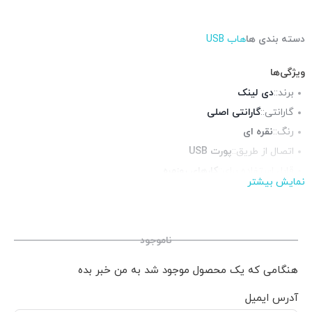
دسته بندی ها
هاب USB
ویژگی‌ها
برند::
دی لینک
گارانتی::
گارانتی اصلی
رنگ::
نقره ای
اتصال از طریق::
پورت USB
قابل استفاده برای::
کارهای روزمره
نمایش بیشتر
منبع تغذیه::
پورت USB
ورودی کارت حافظه::
ندارد
پورت USB-C:
ندارد
ناموجود
هنگامی که یک محصول موجود شد به من خبر بده
آدرس ایمیل