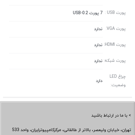
پورت USB :
7 پورت USB-0.2
پورت VGA:
ندارد
پورت HDMI:
ندارد
پورت شبکه:
ندارد
چراغ LED
دارد
وضعیت:
> با ما در ارتباط باشید
تهران، خیابان ولیعصر، بالاتر از طالقانی، مرکزکامپیوترایران، واحد 533