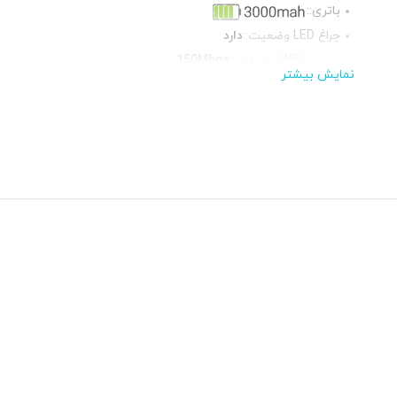
باتری::
چراغ LED وضعیت::
دارد
سرعت WiFi وای فای::
150Mbps
نمایش بیشتر
فرکانس::