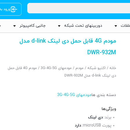
ورود ب
لقات
دوربینهای تحت شبکه
جانبی کامپیوتر
ج
مودم 4G قابل حمل دی لینک d-link مدل
DWR-932M
خانه
/
اکتیو شبکه
/
مودم
/
مودمهای 3G-4G-5G
/ مودم 4G قابل حمل
دی لینک d-link مدل DWR-932M
دسته بندی ها
مودمهای 3G-4G-5G
ویژگی‌ها
برند::
دی لینک
پورت microUSB::
دارد