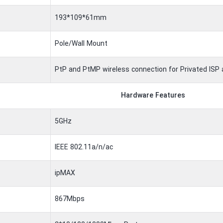
193*109*61mm
Pole/Wall Mount
PtP and PtMP wireless connection for Privated ISP 
Hardware Features
5GHz
IEEE 802.11a/n/ac
ipMAX
867Mbps