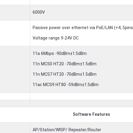
6000V
Passive power over ethernet via PoE/LAN (+4, 5pins;
Voltage range 9-24V DC
11a 6Mbps -90dBm±1.5dBm
11n MCS0 HT20 -70dBm±1.5dBm
11n MCS7 HT20 -70dBm±1.5dBm
11ac MCS9 HT80 -59dBm±1.5dBm
Software Features
AP/Station/WISP/ Repeater/Router