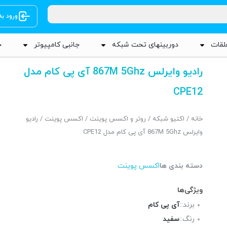
ورود ب
لقات
دوربینهای تحت شبکه
جانبی کامپیوتر
ج
رادیو وایرلس 867M 5Ghz آی پی کام مدل
CPE12
خانه
/
اکتیو شبکه
/
روتر و اکسس پوینت
/
اکسس پوینت
/ رادیو
وایرلس 867M 5Ghz آی پی کام مدل CPE12
دسته بندی ها
اکسس پوینت
ویژگی‌ها
برند::
آی پی کام
رنگ::
سفید