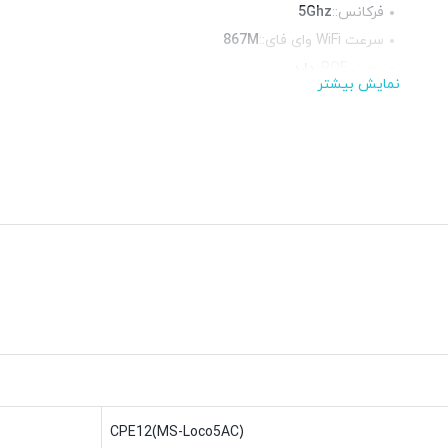
فرکانس::
5Ghz
سرعت WiFi وای فای::
867M
پورت POE::
دارد
نمایش بیشتر
پورت شبکه::
2 پورت گیگابیت
منبع تغذیه::
پورت POE
CPE12(MS-Loco5AC)