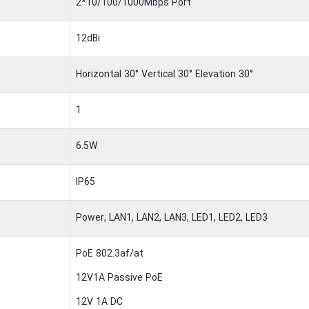
2*10/100/1000Mbps Port
12dBi
Horizontal 30° Vertical 30° Elevation 30°
1
6.5W
IP65
Power, LAN1, LAN2, LAN3, LED1, LED2, LED3
PoE 802.3af/at
12V1A Passive PoE
12V 1A DC