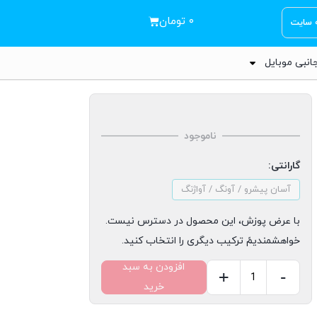
۰
تومان
ه سایت
انبی موبایل
ناموجود
گارانتی:
آسان پیشرو / آونگ / آواژنگ
با عرض پوزش، این محصول در دسترس نیست.
خواهشمندیمً ترکیب دیگری را انتخاب کنید.
افزودن به سبد
+
-
خرید