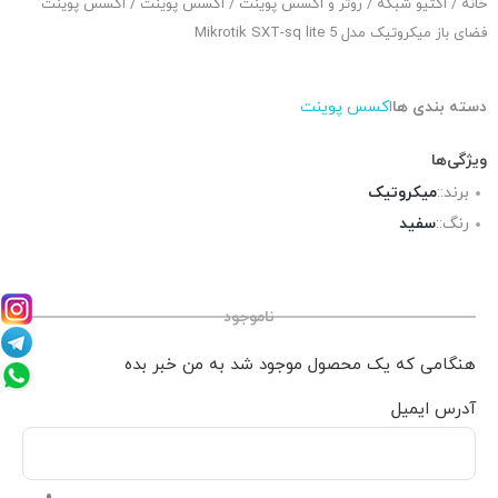
خانه
/
اکتیو شبکه
/
روتر و اکسس پوینت
/
اکسس پوینت
/ اکسس پوینت
فضای باز میکروتیک مدل Mikrotik SXT-sq lite 5
دسته بندی ها
اکسس پوینت
ویژگی‌ها
برند::
میکروتیک
رنگ::
سفید
ناموجود
هنگامی که یک محصول موجود شد به من خبر بده
آدرس ایمیل