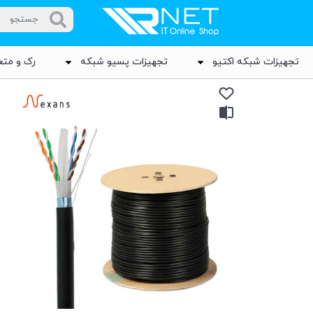
تجهیزات شبکه اکتیو
تجهیزات پسیو شبکه
رک و متع