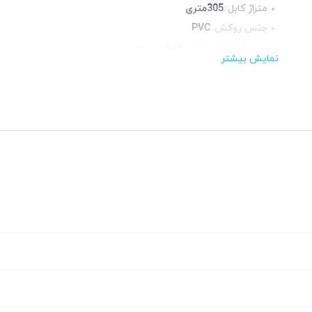
متراژ کابل::
305متری
جنس روکش::
PVC
محیط قابل استفاده::
فضای بیرون
نمایش بیشتر