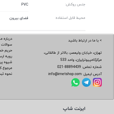
جنس روکش:
PVC
محیط قابل استفاده:
فضای بیرون
درباره ما
> با ما در ارتباط باشید
سوالات 
حریم خ
تهران، خیابان ولیعصر، بالاتر از طالقانی،
رویه ار
مرکزکامپیوترایران، واحد 533
شیوه پر
شماره تماس:
021-88894439
مرجوع کر
نحوه ثب
آدرس ایمیل:
info@irnetshop.com
ایرنت شاپ