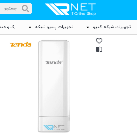
تجهیزات شبکه اکتیو
تجهیزات پسیو شبکه
رک و متع