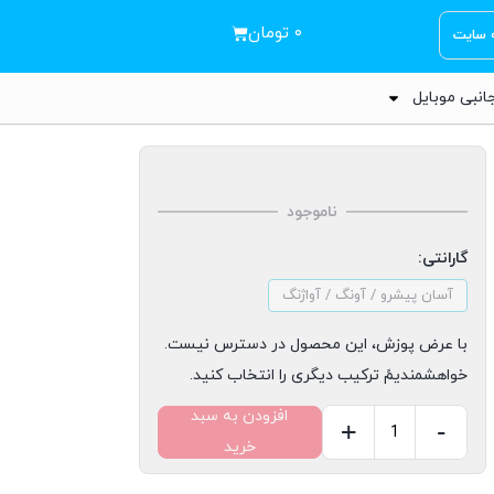
۰
تومان
ه سایت
انبی موبایل
ناموجود
گارانتی:
آسان پیشرو / آونگ / آواژنگ
با عرض پوزش، این محصول در دسترس نیست.
خواهشمندیمً ترکیب دیگری را انتخاب کنید.
افزودن به سبد
+
-
خرید