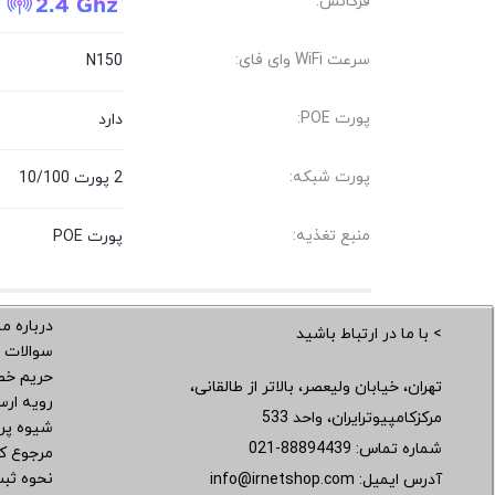
فرکانس:
سرعت WiFi وای فای:
N150
پورت POE:
دارد
پورت شبکه:
2 پورت 10/100
منبع تغذیه:
پورت POE
درباره ما
> با ما در ارتباط باشید
سوالات 
حریم خ
تهران، خیابان ولیعصر، بالاتر از طالقانی،
رویه ار
مرکزکامپیوترایران، واحد 533
شیوه پر
شماره تماس:
021-88894439
مرجوع کر
نحوه ثب
آدرس ایمیل:
info@irnetshop.com