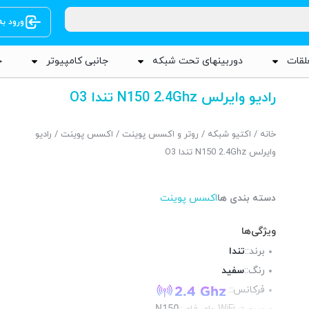
ورود ب
لقات
دوربینهای تحت شبکه
جانبی کامپیوتر
ج
رادیو وایرلس N150 2.4Ghz تندا O3
خانه
/
اکتیو شبکه
/
روتر و اکسس پوینت
/
اکسس پوینت
/ رادیو
وایرلس N150 2.4Ghz تندا O3
دسته بندی ها
اکسس پوینت
ویژگی‌ها
برند::
تندا
رنگ::
سفید
فرکانس::