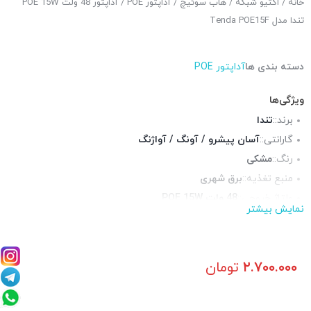
خانه
/
اکتیو شبکه
/
هاب سوئیچ
/
آداپتور POE
/ آداپتور 48 ولت POE 15W
تندا مدل Tenda POE15F
دسته بندی ها
آداپتور POE
ویژگی‌ها
برند::
تندا
گارانتی::
آسان پیشرو / آونگ / آواژنگ
رنگ::
مشکی
منبع تغذیه::
برق شهری
ولتاژ خروجی::
48 ولت POE 15W
نمایش بیشتر
پورت شبکه::
3 پورت گیگابیت
مناسب برای::
تامین برق اکسس پوینت و روتر
۲.۷۰۰.۰۰۰
تومان