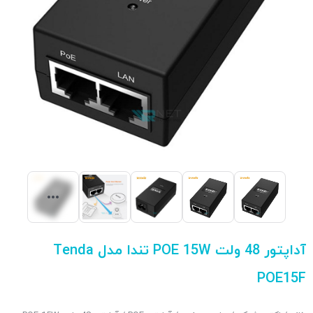
آداپتور 48 ولت POE 15W تندا مدل Tenda
POE15F