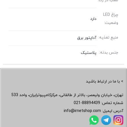
نصب در رک:
چراغ LED
دارد
وضعیت:
منبع تغذیه:
آداپتور برق
جنس بدنه:
پلاستیک
> با ما در ارتباط باشید
تهران، خیابان ولیعصر، بالاتر از طالقانی، مرکزکامپیوترایران، واحد 533
شماره تماس:
021-88894439
آدرس ایمیل:
info@irnetshop.com