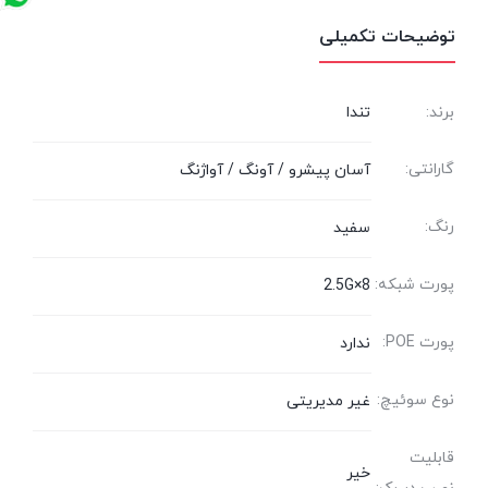
توضیحات تکمیلی
برند:
تندا
گارانتی:
آسان پیشرو / آونگ / آواژنگ
رنگ:
سفید
پورت شبکه:
8×2.5G
پورت POE:
ندارد
نوع سوئیچ:
غیر مدیریتی
قابلیت
خیر