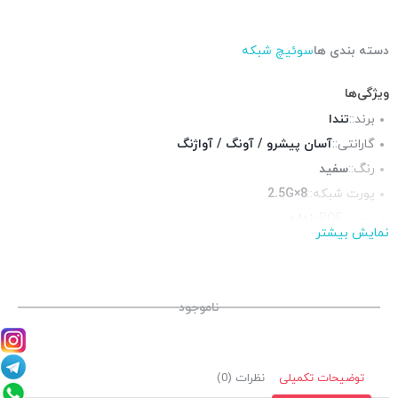
دسته بندی ها
سوئیچ شبکه
ویژگی‌ها
برند::
تندا
گارانتی::
آسان پیشرو / آونگ / آواژنگ
رنگ::
سفید
پورت شبکه::
8×2.5G
پورت POE::
ندارد
نمایش بیشتر
نوع سوئیچ::
غیر مدیریتی
قابلیت نصب در رک::
خیر
چراغ LED وضعیت::
دارد
ناموجود
توضیحات تکمیلی
نظرات (0)