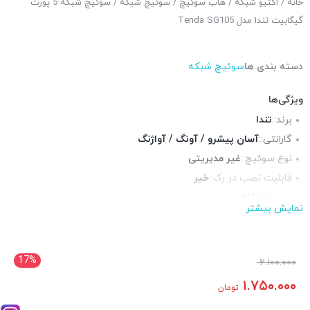
خانه
/
اکتیو شبکه
/
هاب سوئیچ
/
سوئیچ شبکه
/ سوئیچ شبکه 5 پورت
گیگابیت تندا مدل Tenda SG105
دسته بندی ها
سوئیچ شبکه
ویژگی‌ها
برند::
تندا
گارانتی::
آسان پیشرو / آونگ / آواژنگ
نوع سوئیچ::
غیر مدیریتی
قابلیت نصب در رک::
خیر
سایز::
دسکتاپ
نمایش بیشتر
پورت شبکه::
5 پورت گیگابیت
چراغ LED وضعیت::
دارد
رنگ::
مشکی
17%
۲.۱۰۰.۰۰۰
۱.۷۵۰.۰۰۰
تومان