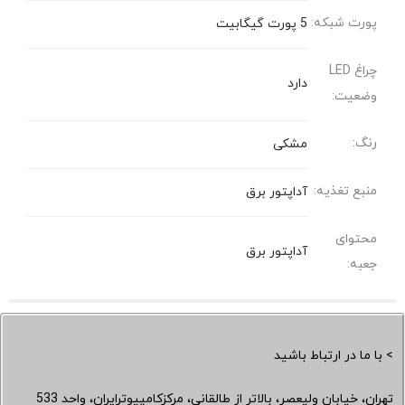
پورت شبکه:
5 پورت گیگابیت
چراغ LED
دارد
وضعیت:
رنگ:
مشکی
منبع تغذیه:
آداپتور برق
محتوای
آداپتور برق
جعبه:
> با ما در ارتباط باشید
تهران، خیابان ولیعصر، بالاتر از طالقانی، مرکزکامپیوترایران، واحد 533