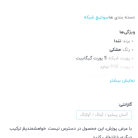
دسته بندی ها
سوئیچ شبکه
ویژگی‌ها
برند::
تندا
رنگ::
مشکی
پورت شبکه::
5 پورت گیگابیت
پورت POE::
ندارد
نوع سوئیچ::
غیر مدیریتی
نمایش بیشتر
قابلیت نصب در رک::
خیر
چراغ LED وضعیت::
دارد
منبع تغذیه::
آداپتور برق
گارانتی:
آسان پیشرو / آونگ / آواژنگ
با عرض پوزش، این محصول در دسترس نیست. خواهشمندیمً ترکیب
دیگری را انتخاب کنید.