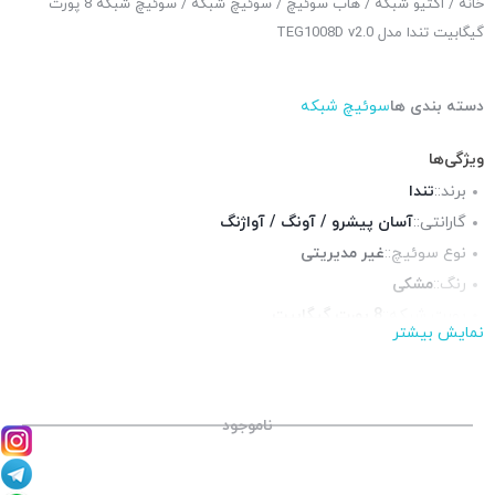
خانه
/
اکتیو شبکه
/
هاب سوئیچ
/
سوئیچ شبکه
/ سوئیچ شبکه 8 پورت
گیگابیت تندا مدل TEG1008D v2.0
دسته بندی ها
سوئیچ شبکه
ویژگی‌ها
برند::
تندا
گارانتی::
آسان پیشرو / آونگ / آواژنگ
نوع سوئیچ::
غیر مدیریتی
رنگ::
مشکی
پورت شبکه::
8 پورت گیگابیت
نمایش بیشتر
پورت POE::
ندارد
قابلیت نصب در رک::
خیر
چراغ LED وضعیت::
دارد
ناموجود