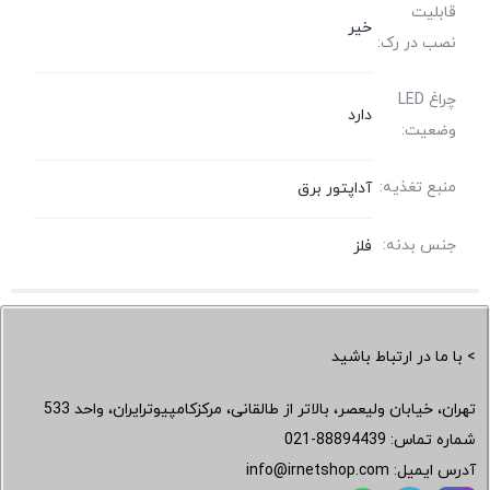
قابلیت
خیر
نصب در رک:
چراغ LED
دارد
وضعیت:
منبع تغذیه:
آداپتور برق
جنس بدنه:
فلز
> با ما در ارتباط باشید
تهران، خیابان ولیعصر، بالاتر از طالقانی، مرکزکامپیوترایران، واحد 533
شماره تماس:
021-88894439
آدرس ایمیل:
info@irnetshop.com